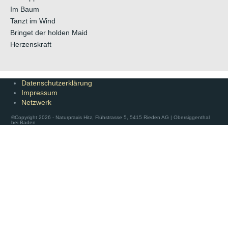
Im Baum
Tanzt im Wind
Bringet der holden Maid
Herzenskraft
Datenschutzerklärung
Impressum
Netzwerk
©Copyright 2026 - Naturpraxis Hitz, Flühstrasse 5, 5415 Rieden AG | Obersiggenthal
bei Baden