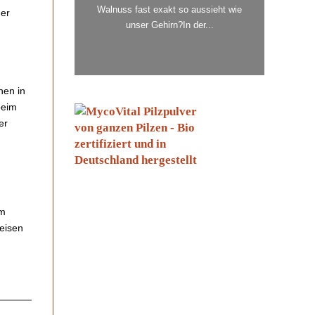
Walnuss fast exakt so aussieht wie
der
unser Gehirn?In der...
hen in
beim
er
im
eisen