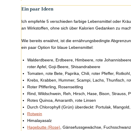
Ein paar Ideen
Ich empfehle 5 verschieden farbige Lebensmittel oder Krä
an Wirkstoffen, ohne sich über Kalorien Gedanken zu mac
Wie bereits erwähnt, ist die ernährungsbedingte Abgrenzu
ein paar Option für blaue Lebensmittel:
Walderdbeere, Erdbeere, Himbeere, rote Johannisbeere,
roter Apfel, Goji-Beere, Shisandrabeere
Tomaten, rote Bete, Paprika, Chili, roter Pfeffer, Rotko
Krebs, Krabben, Hummer, Scampi, Lachs, Thunfisch, rot
Roter Pfifferling, Rosenseitling
Rind, Wildschwein, Reh, Hirsch, Hase, Bison, Strauss, P
Rotes Quinoa, Amaranth, rote Linsen
Durch Chlorophyll (Grün) überdeckt: Portulak, Mangold, 
Rotwein
Himalayasalz
Hagebutte (Rose)
, Gänsefussgewächse, Fuchsschwanz