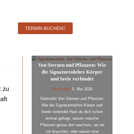
TERMIN BUCHEN
Von Sternen und Pflanzen: Wie
die Signaturenlehre Körper
und Seele verbindet
t zu
Priska Hitz
5. Mai 2026
aft
Startseite Von Sternen und Pflanzen:
Wie die Signaturenlehre Körper und
Seele verbindet Hast du dich schon
einmal gefragt, warum manche
Pflanzen genau dort wachsen, wo wir
sie brauchen, oder warum eine