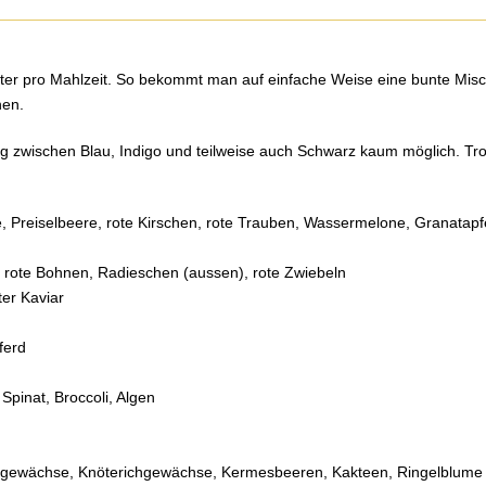
uter pro Mahlzeit. So bekommt man auf einfache Weise eine bunte Mis
hen.
ng zwischen Blau, Indigo und teilweise auch Schwarz kaum möglich. T
 Preiselbeere, rote Kirschen, rote Trauben, Wassermelone, Granatapfe
hl, rote Bohnen, Radieschen (aussen), rote Zwiebeln
er Kaviar
ferd
Spinat, Broccoli, Algen
gewächse, Knöterichgewächse, Kermesbeeren, Kakteen, Ringelblume