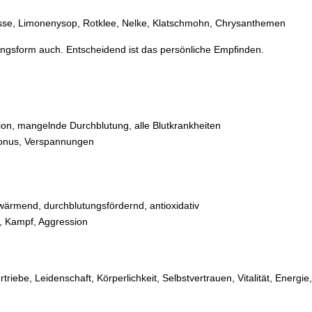
lisse, Limonenysop, Rotklee, Nelke, Klatschmohn, Chrysanthemen
rungsform auch. Entscheidend ist das persönliche Empfinden.
tion, mangelnde Durchblutung, alle Blutkrankheiten
onus, Verspannungen
 wärmend, durchblutungsfördernd, antioxidativ
t, Kampf, Aggression
ebe, Leidenschaft, Körperlichkeit, Selbstvertrauen, Vitalität, Energie,