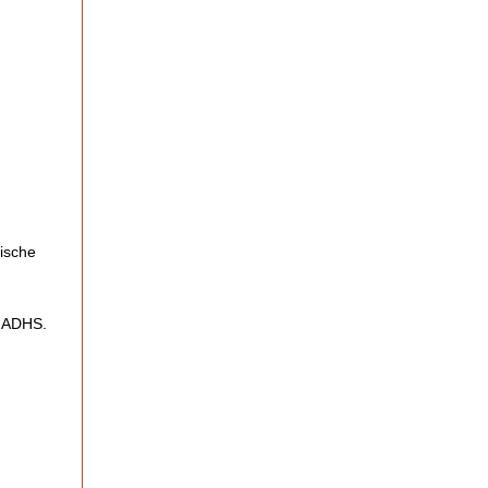
mische
d ADHS.