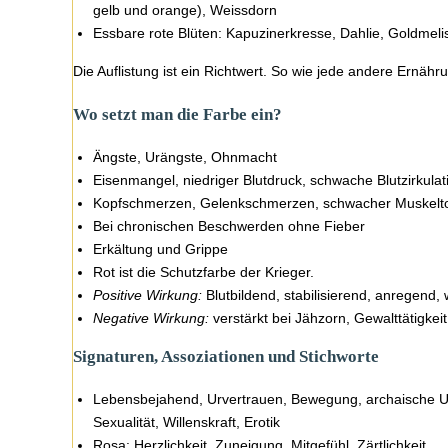
gelb und orange), Weissdorn
Essbare rote Blüten: Kapuzinerkresse, Dahlie, Goldme
Die Auflistung ist ein Richtwert. So wie jede andere Ernäh
Wo setzt man die Farbe ein?
Ängste, Urängste, Ohnmacht
Eisenmangel, niedriger Blutdruck, schwache Blutzirkula
Kopfschmerzen, Gelenkschmerzen, schwacher Muskelt
Bei chronischen Beschwerden ohne Fieber
Erkältung und Grippe
Rot ist die Schutzfarbe der Krieger.
Positive Wirkung:
Blutbildend, stabilisierend, anregend,
Negative Wirkung:
verstärkt bei Jähzorn, Gewalttätigkei
Signaturen, Assoziationen und Stichworte
Lebensbejahend, Urvertrauen, Bewegung, archaische Urtri
Sexualität, Willenskraft, Erotik
Rosa: Herzlichkeit, Zuneigung, Mitgefühl, Zärtlichkeit