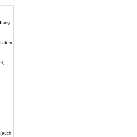
chung
rotzdem
l,
 (auch