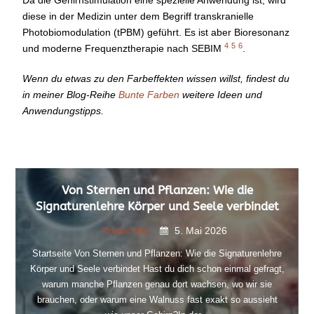
diese in der Medizin unter dem Begriff transkranielle
Photobiomodulation (tPBM) geführt. Es ist aber Bioresonanz
4
5
6
und moderne Frequenztherapie nach SEBIM
.
Wenn du etwas zu den Farbeffekten wissen willst, findest du
in meiner Blog-Reihe
Bunte Farben
weitere Ideen und
Anwendungstipps.
Von Sternen und Pflanzen: Wie die
Signaturenlehre Körper und Seele verbindet
Priska Hitz
5. Mai 2026
Startseite Von Sternen und Pflanzen: Wie die Signaturenlehre
Körper und Seele verbindet Hast du dich schon einmal gefragt,
warum manche Pflanzen genau dort wachsen, wo wir sie
brauchen, oder warum eine Walnuss fast exakt so aussieht