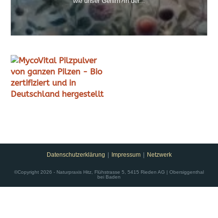
wie unser Gehirn?In der...
Datenschutzerklärung
Impressum
Netzwerk
©Copyright 2026 - Naturpraxis Hitz, Flühstrasse 5, 5415 Rieden AG | Obersiggenthal
bei Baden