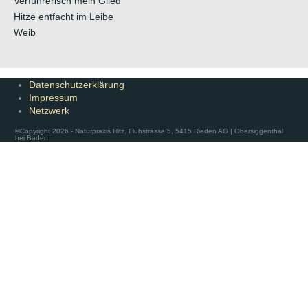
Verführerisch mein Glied
Hitze entfacht im Leibe
Weib
Datenschutzerklärung
Impressum
Netzwerk
©Copyright 2026 - Naturpraxis Hitz, Flühstrasse 5, 5415 Rieden AG | Obersiggenthal
bei Baden