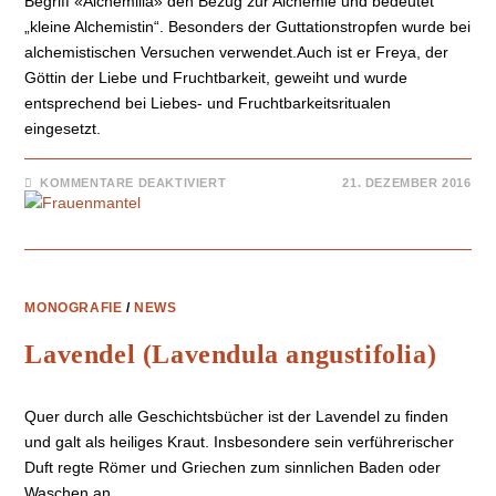
Begriff «Alchemilla» den Bezug zur Alchemie und bedeutet
„kleine Alchemistin“. Besonders der Guttationstropfen wurde bei
alchemistischen Versuchen verwendet.Auch ist er Freya, der
Göttin der Liebe und Fruchtbarkeit, geweiht und wurde
entsprechend bei Liebes- und Fruchtbarkeitsritualen
eingesetzt.
KOMMENTARE DEAKTIVIERT
21. DEZEMBER 2016
MONOGRAFIE
/
NEWS
Lavendel (Lavendula angustifolia)
Quer durch alle Geschichtsbücher ist der Lavendel zu finden
und galt als heiliges Kraut. Insbesondere sein verführerischer
Duft regte Römer und Griechen zum sinnlichen Baden oder
Waschen an.